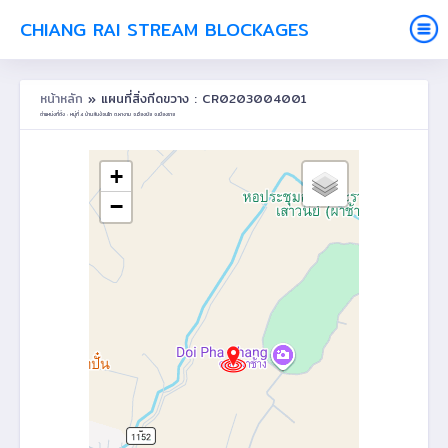
CHIANG RAI STREAM BLOCKAGES
หน้าหลัก
» แผนที่สิ่งกีดขวาง : CR0203004001
ตำแหน่งที่ตั้ง : หมู่ที่ 4 บ้านสันง้อนไถ ต.ผางาม อ.เวียงชัย จ.เชียงราย
+
−