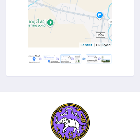
Leaflet
| CRFlood