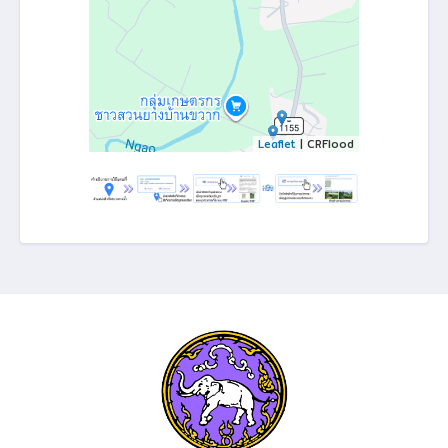
Leaflet
| CRFlood