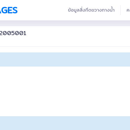
AGES
ข้อมูลสิ่งกีดขวางทางน้ำ
ค
802005001
ย