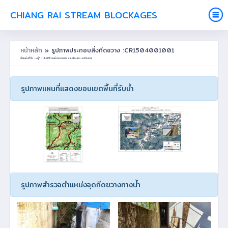
CHIANG RAI STREAM BLOCKAGES
หน้าหลัก
» รูปภาพประกอบสิ่งกีดขวาง :CR1504001001
ตำแหน่งที่ตั้ง : หมู่ที่ 1 สันติคีรี ต.แม่สลองนอก อ.แม่ฟ้าหลวง จ.เชียงราย
รูปภาพแผนที่แสดงขอบเขตพื้นที่รับน้ำ
รูปภาพสำรวจตำแหน่งจุดกีดขวางทางน้ำ