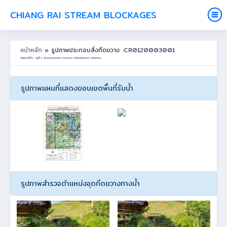
CHIANG RAI STREAM BLOCKAGES
หน้าหลัก
» รูปภาพประกอบสิ่งกีดขวาง :CR0120003001
ตำแหน่งที่ตั้ง : หมู่ที่ 3 บ้านดอยฮางนอก ต.ดอยฮาง อ.เมืองเชียงราย จ.เชียงราย
รูปภาพแผนที่แสดงขอบเขตพื้นที่รับน้ำ
รูปภาพสำรวจตำแหน่งจุดกีดขวางทางน้ำ